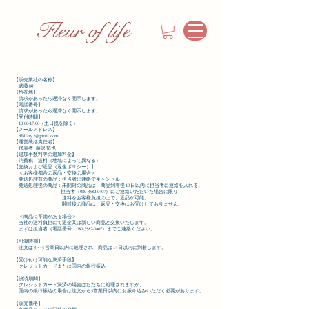
Fleur of life
【販売業社の名称】
武藤 綾
【所在地】
請求があったら遅滞なく開示します。
【電話番号】
請求があったら遅滞なく開示します。
【受付時間】
10:00-17:00（土日祝を除く）
【メールアドレス】
t0502ay.f@gmail.com
【運営統括責任者】
代表者 藤沢 拓也
【追加手数料等の追加料金】
消費税、送料（地域によって異なる）
【交換および返品（返金ポリシー）】
＜お客様都合の返品・交換の場合＞
発送処理前の商品：担当者に連絡でキャンセル
発送処理後の商品：未開封の商品は、商品到着後 10 日以内に担当者に連絡を入れる。
担当者（080-3582-0407）にご連絡いただいた場合に限り、
送料をお客様負担の上で、返品が可能。
開封後の商品は、返品・交換はお受けしておりません。
＜商品に不備がある場合＞
当社の送料負担にて返金又は新しい商品と交換いたします。
まずは担当者（電話番号：080-3582-0407）までご連絡ください。
【引渡時期】
注文は 3 ～ 5 営業日以内に処理され、商品は 14 日以内に到着します。
【受け付け可能な決済手段】
クレジットカードまたは国内の銀行振込
【決済期間】
クレジットカード決済の場合はただちに処理されますが、
国内の銀行振込の場合は注文から5営業日以内にお振り込みいただく必要があります。
【販売価格】